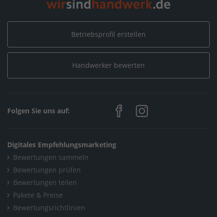
Zertifikat für Kundenzufriedenheit 2024
Betriebsprofil erstellen
Home
/
Sanitär, Heizung, Klima
/
Ostertag + Maier GmbH Badsanierung Küche Heizung
/
Handwerker bewerten
Mitgliedschaften und Auszeichnungen
/
Zertifikat für Kundenzufriedenheit 2024
Home
/
Baden-Württemberg
/
Münsingen
/
Folgen Sie uns auf:
Ostertag + Maier GmbH Badsanierung Küche Heizung
/
Mitgliedschaften und Auszeichnungen
/
Digitales Empfehlungsmarketing
Zertifikat für Kundenzufriedenheit 2024
Bewertungen sammeln
Bewertungen prüfen
Bewertungen teilen
Pakete & Preise
Bewertungsrichtlinien