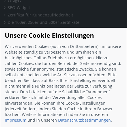
Widget
SEO-Widget
Zertifikat für Kundenzufriedenheit
Die 100er, 250er und 500er Zertifikate
Presse & Wissen
Unsere Cookie Einstellungen
Presse und Informationen
Blog
Wir verwenden Cookies (auch von Drittanbietern), um unsere
Häufig gestellte Fragen (FAQ)
Webseite ständig zu verbessern und um Ihnen ein
bestmögliches Online-Erlebnis zu ermöglichen. Hierzu
Studie: Digitalisierungsbarometer
zählen Cookies, die für den Betrieb der Seite notwendig sind,
Initiative gegen Fake-Bewertungen
sowie solche für anonyme, statistische Zwecke. Sie können
Kunden Informationen
selbst entscheiden, welche Art Sie zulassen möchten. Bitte
beachten Sie, dass auf Basis Ihrer Einstellungen eventuell
Beratungsgespräch vereinbaren
nicht mehr alle Funktionalitäten der Seite zur Verfügung
Impressum
stehen. Durch Klicken auf die Schaltfläche “Annehmen”
Datenschutz
erklären Sie sich mit der Verwendung aller Cookies
einverstanden. Sie können Ihre Cookie-Einstellungen
AGB
jederzeit ändern, indem Sie den Cache in Ihrem Browser
Nutzungsbedingungen
löschen. Weitere Informationen finden Sie in unserem
Kontakt
Impressum
und in unseren
Datenschutzbestimmungen
.