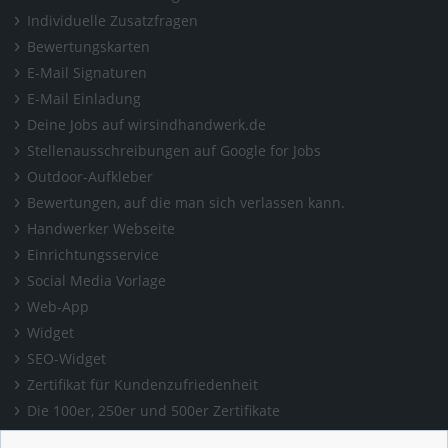
Individuelle Zusatzfragen
Bewertungskarten
E-Mail Signaturen
E-Mail Einladung
Deine Jobs auf wirsindhandwerk.de
Stellenausschreibungen auf Google for Jobs
Outdoor-Aufkleber
Bewertungen, auf die man sich verlassen kann.
Handwerker Webseite
Einrichtungsservice
Social Media Vorlage
Web-App
Widget
SEO-Widget
Zertifikat für Kundenzufriedenheit
Die 100er, 250er und 500er Zertifikate
Presse & Wissen