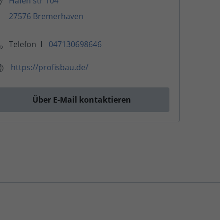
Hafen str 104
27576 Bremerhaven
Telefon
047130698646
https://profisbau.de/
Über E-Mail kontaktieren