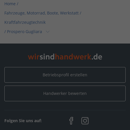
Home
/
Fahrzeuge, Motorrad, Boote, Werkstatt /
Kraftfahrzeugtechnik
/
Prospero Gugliara
Home
/
Nordrhein-Westfalen
/
Köln
/
Prospero Gugliara
Betriebsprofil erstellen
Handwerker bewerten
Folgen Sie uns auf: