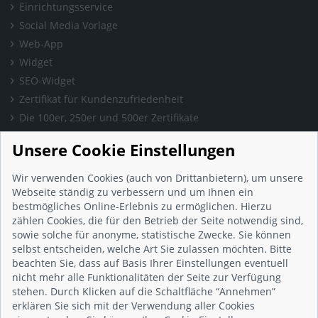
Einrichtungsservice
Social Media Vorlage
Web-App
Widget
SEO-Widget
Zertifikat für Kundenzufriedenheit
Die 100er, 250er und 500er Zertifikate
Presse & Wissen
Unsere Cookie Einstellungen
Presse und Informationen
Blog
Wir verwenden Cookies (auch von Drittanbietern), um unsere
Häufig gestellte Fragen (FAQ)
Webseite ständig zu verbessern und um Ihnen ein
bestmögliches Online-Erlebnis zu ermöglichen. Hierzu
Studie: Digitalisierungsbarometer
zählen Cookies, die für den Betrieb der Seite notwendig sind,
Initiative gegen Fake-Bewertungen
sowie solche für anonyme, statistische Zwecke. Sie können
Kunden Informationen
selbst entscheiden, welche Art Sie zulassen möchten. Bitte
beachten Sie, dass auf Basis Ihrer Einstellungen eventuell
Beratungsgespräch vereinbaren
nicht mehr alle Funktionalitäten der Seite zur Verfügung
Impressum
stehen. Durch Klicken auf die Schaltfläche “Annehmen”
Datenschutz
erklären Sie sich mit der Verwendung aller Cookies