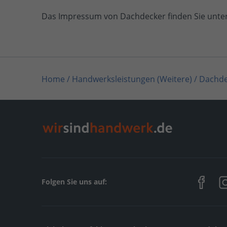
Das Impressum von Dachdecker finden Sie unte
Home
/
Handwerksleistungen (Weitere)
/
Dachde
Home
/
Schleswig-Holstein
/
Lübeck
/
Dachdecke
Folgen Sie uns auf: