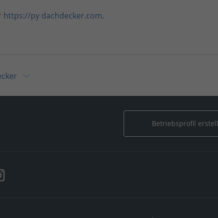
r
https://py dachdecker.com
.
cker
r
Betriebsprofil erstel