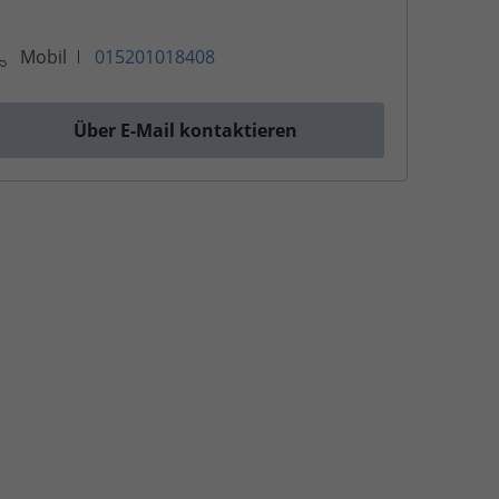
Mobil
015201018408
Über E-Mail kontaktieren