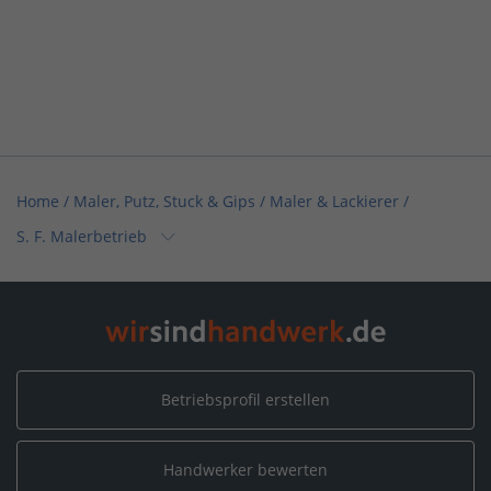
Home
/
Maler, Putz, Stuck & Gips / Maler & Lackierer
/
S. F. Malerbetrieb
Home
/
Maler, Putz, Stuck & Gips
/
S. F. Malerbetrieb
Home
/
Bayern
/
Bad Tölz
/
S. F. Malerbetrieb
Betriebsprofil erstellen
Handwerker bewerten