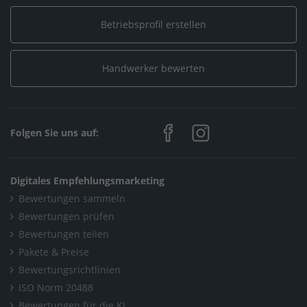
/
satelliten-antennentechniker.eu
Betriebsprofil erstellen
Home
/
Elektro, Informationstechnik, Telekommunikation /
Handwerker bewerten
Informationstechnik
/
satelliten-antennentechniker.eu
Folgen Sie uns auf:
Home
/
Elektro, Informationstechnik, Telekommunikation /
Digitales Empfehlungsmarketing
Mechatronik
Bewertungen sammeln
/
satelliten-antennentechniker.eu
Bewertungen prüfen
Bewertungen teilen
Home
/
Pakete & Preise
Elektro, Informationstechnik, Telekommunikation /
Bewertungsrichtlinien
Systemelektronik
ISO Norm 20488
/
satelliten-antennentechniker.eu
Bewertungen für die KI