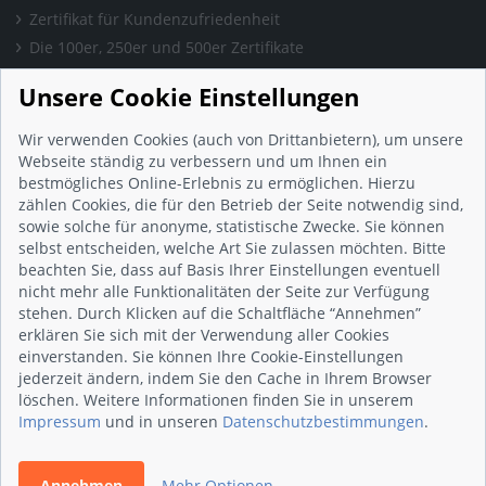
Zertifikat für Kundenzufriedenheit
Die 100er, 250er und 500er Zertifikate
Presse & Wissen
Unsere Cookie Einstellungen
Presse und Informationen
Blog
Wir verwenden Cookies (auch von Drittanbietern), um unsere
Häufig gestellte Fragen (FAQ)
Webseite ständig zu verbessern und um Ihnen ein
bestmögliches Online-Erlebnis zu ermöglichen. Hierzu
Studie: Digitalisierungsbarometer
zählen Cookies, die für den Betrieb der Seite notwendig sind,
Initiative gegen Fake-Bewertungen
sowie solche für anonyme, statistische Zwecke. Sie können
Kunden Informationen
selbst entscheiden, welche Art Sie zulassen möchten. Bitte
beachten Sie, dass auf Basis Ihrer Einstellungen eventuell
Beratungsgespräch vereinbaren
nicht mehr alle Funktionalitäten der Seite zur Verfügung
Impressum
stehen. Durch Klicken auf die Schaltfläche “Annehmen”
Datenschutz
erklären Sie sich mit der Verwendung aller Cookies
einverstanden. Sie können Ihre Cookie-Einstellungen
AGB
jederzeit ändern, indem Sie den Cache in Ihrem Browser
Nutzungsbedingungen
löschen. Weitere Informationen finden Sie in unserem
Kontakt
Impressum
und in unseren
Datenschutzbestimmungen
.
Annehmen
Mehr Optionen