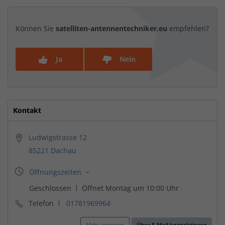
Können Sie
satelliten-antennentechniker.eu
empfehlen?
Ja
Nein
Kontakt
Ludwigstrasse 12
85221 Dachau
Telefon
01781969964
Mehr anzeigen
Über E-Mail kontaktieren