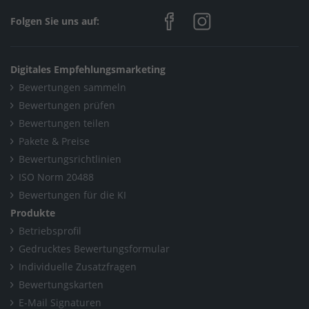
Home
/
Sanitär, Heizung, Klima / Heizungsbau & Klimatechnik
Folgen Sie uns auf:
/
Saturn Haustechnik Inh. Jan Kirstein
/
Neuigkeiten
/
Der mehrfache Skiweltcup-Gewinner Felix Neureuther
Digitales Empfehlungsmarketing
packt's an:
Bewertungen sammeln
Home
/
Bewertungen prüfen
Bewertungen teilen
Sanitär, Heizung, Klima / Solar, Photovoltaik & Erneuerbare
Pakete & Preise
Energien
Bewertungsrichtlinien
/
Saturn Haustechnik Inh. Jan Kirstein
/
Neuigkeiten
/
ISO Norm 20488
Der mehrfache Skiweltcup-Gewinner Felix Neureuther
Bewertungen für die KI
Produkte
packt's an:
Betriebsprofil
Home
/
Niepars
/
Saturn Haustechnik Inh. Jan Kirstein
/
Gedrucktes Bewertungsformular
Neuigkeiten
/
Individuelle Zusatzfragen
Bewertungskarten
Der mehrfache Skiweltcup-Gewinner Felix Neureuther
E-Mail Signaturen
packt's an: