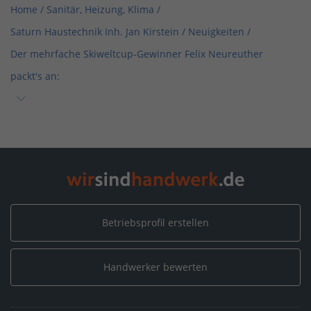
Home
/
Sanitär, Heizung, Klima
/
Saturn Haustechnik Inh. Jan Kirstein
/
Neuigkeiten
/
Der mehrfache Skiweltcup-Gewinner Felix Neureuther
packt's an:
Home
/
Sanitär, Heizung, Klima / Installation & Heizungsbau
/
Saturn Haustechnik Inh. Jan Kirstein
/
Neuigkeiten
/
Der mehrfache Skiweltcup-Gewinner Felix Neureuther
packt's an:
Betriebsprofil erstellen
Home
/
Sanitär, Heizung, Klima / Bad & Sanitär
/
Saturn Haustechnik Inh. Jan Kirstein
/
Neuigkeiten
/
Handwerker bewerten
Der mehrfache Skiweltcup-Gewinner Felix Neureuther
packt's an: