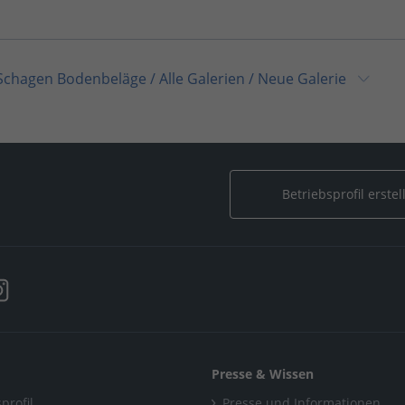
Schagen Bodenbeläge
/
Alle Galerien
/
Neue Galerie
alerien
/
Neue Galerie
Betriebsprofil erstel
Presse & Wissen
profil
Presse und Informationen