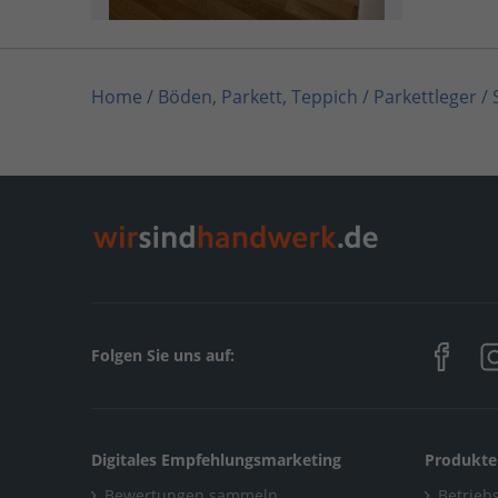
Home
/
Böden, Parkett, Teppich / Parkettleger
/
Home
/
Solingen
/
Schagen Bodenbeläge
/
Alle G
Folgen Sie uns auf:
Digitales Empfehlungsmarketing
Produkte
Bewertungen sammeln
Betriebs