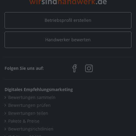
Energien
/
Schatz Elektrotechnik GmbH
Betriebsprofil erstellen
Home
/
Sanitär, Heizung, Klima / Heizungsbau & Klimatechnik
/
Schatz Elektrotechnik GmbH
Handwerker bewerten
Home
/
Hohberg
/
Schatz Elektrotechnik GmbH
Folgen Sie uns auf:
Digitales Empfehlungsmarketing
Bewertungen sammeln
Bewertungen prüfen
Bewertungen teilen
Pakete & Preise
Bewertungsrichtlinien