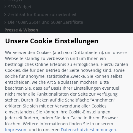
SEO-Widget
Zertifikat für Kundenzufriedenheit
Die 100er, 250er und 500er Zertifikate
Presse & Wissen
Presse und Informationen
Unsere Cookie Einstellungen
Blog
Wir verwenden Cookies (auch von Drittanbietern), um unsere
Häufig gestellte Fragen (FAQ)
Webseite ständig zu verbessern und um Ihnen ein
Studie: Digitalisierungsbarometer
bestmögliches Online-Erlebnis zu ermöglichen. Hierzu zählen
Initiative gegen Fake-Bewertungen
Cookies, die für den Betrieb der Seite notwendig sind, sowie
Kunden Informationen
solche für anonyme, statistische Zwecke. Sie können selbst
entscheiden, welche Art Sie zulassen möchten. Bitte
Beratungsgespräch vereinbaren
beachten Sie, dass auf Basis Ihrer Einstellungen eventuell
Impressum
nicht mehr alle Funktionalitäten der Seite zur Verfügung
Datenschutz
stehen. Durch Klicken auf die Schaltfläche “Annehmen”
erklären Sie sich mit der Verwendung aller Cookies
AGB
einverstanden. Sie können Ihre Cookie-Einstellungen
Nutzungsbedingungen
jederzeit ändern, indem Sie den Cache in Ihrem Browser
Kontakt
löschen. Weitere Informationen finden Sie in unserem
Impressum
und in unseren
Datenschutzbestimmungen
.