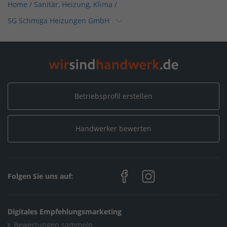
Home
/
Sanitär, Heizung, Klima
/
SG Schmiga Heizungen GmbH
Home
/
Eriskirch
/
SG Schmiga Heizungen GmbH
Betriebsprofil erstellen
Handwerker bewerten
Folgen Sie uns auf:
Digitales Empfehlungsmarketing
Bewertungen sammeln