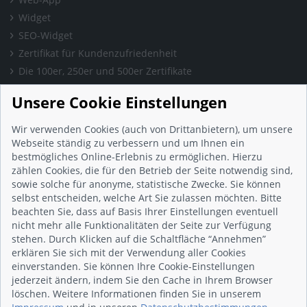
Widget
SEO-Widget
Zertifikat für Kundenzufriedenheit
Die 100er, 250er und 500er Zertifikate
Presse & Wissen
Unsere Cookie Einstellungen
Presse und Informationen
Blog
Wir verwenden Cookies (auch von Drittanbietern), um unsere
Häufig gestellte Fragen (FAQ)
Webseite ständig zu verbessern und um Ihnen ein
bestmögliches Online-Erlebnis zu ermöglichen. Hierzu
Studie: Digitalisierungsbarometer
zählen Cookies, die für den Betrieb der Seite notwendig sind,
Initiative gegen Fake-Bewertungen
sowie solche für anonyme, statistische Zwecke. Sie können
Kunden Informationen
selbst entscheiden, welche Art Sie zulassen möchten. Bitte
beachten Sie, dass auf Basis Ihrer Einstellungen eventuell
Beratungsgespräch vereinbaren
nicht mehr alle Funktionalitäten der Seite zur Verfügung
Impressum
stehen. Durch Klicken auf die Schaltfläche “Annehmen”
Datenschutz
erklären Sie sich mit der Verwendung aller Cookies
einverstanden. Sie können Ihre Cookie-Einstellungen
AGB
jederzeit ändern, indem Sie den Cache in Ihrem Browser
Nutzungsbedingungen
löschen. Weitere Informationen finden Sie in unserem
Kontakt