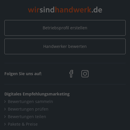
Home
/
Maler, Putz, Stuck & Gips
/
Schmitz Malerbetrieb
/
Galerien
Betriebsprofil erstellen
Home
/
Handwerksleistungen (Weitere)
/
Schmitz Malerbetrieb
/
Galerien
Handwerker bewerten
Home
/
Baden-Württemberg
/
Emmingen-Liptingen
/
Schmitz Malerbetrieb
/
Galerien
Folgen Sie uns auf:
Digitales Empfehlungsmarketing
Bewertungen sammeln
Bewertungen prüfen
Bewertungen teilen
Pakete & Preise