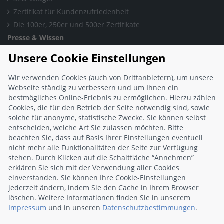
Zertifikat für Kundenzufriedenheit
Die 100er, 250er und 500er Zertifikate
Presse & Wissen
Presse und Informationen
Unsere Cookie Einstellungen
Blog
Häufig gestellte Fragen (FAQ)
Wir verwenden Cookies (auch von Drittanbietern), um unsere
Webseite ständig zu verbessern und um Ihnen ein
Studie: Digitalisierungsbarometer
bestmögliches Online-Erlebnis zu ermöglichen. Hierzu zählen
Initiative gegen Fake-Bewertungen
Cookies, die für den Betrieb der Seite notwendig sind, sowie
Kunden Informationen
solche für anonyme, statistische Zwecke. Sie können selbst
entscheiden, welche Art Sie zulassen möchten. Bitte
Beratungsgespräch vereinbaren
beachten Sie, dass auf Basis Ihrer Einstellungen eventuell
Impressum
nicht mehr alle Funktionalitäten der Seite zur Verfügung
Datenschutz
stehen. Durch Klicken auf die Schaltfläche “Annehmen”
AGB
erklären Sie sich mit der Verwendung aller Cookies
einverstanden. Sie können Ihre Cookie-Einstellungen
Nutzungsbedingungen
jederzeit ändern, indem Sie den Cache in Ihrem Browser
Kontakt
löschen. Weitere Informationen finden Sie in unserem
Impressum
und in unseren
Datenschutzbestimmungen
.