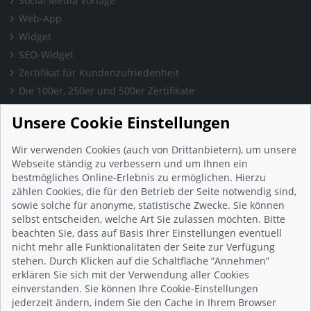
Social Media Vorlage
Web-App
Widget
SEO-Widget
Zertifikat für Kundenzufriedenheit
Die 100er, 250er und 500er Zertifikate
Presse & Wissen
Unsere Cookie Einstellungen
Presse und Informationen
Blog
Wir verwenden Cookies (auch von Drittanbietern), um unsere
Häufig gestellte Fragen (FAQ)
Webseite ständig zu verbessern und um Ihnen ein
bestmögliches Online-Erlebnis zu ermöglichen. Hierzu
Studie: Digitalisierungsbarometer
zählen Cookies, die für den Betrieb der Seite notwendig sind,
Initiative gegen Fake-Bewertungen
sowie solche für anonyme, statistische Zwecke. Sie können
Kunden Informationen
selbst entscheiden, welche Art Sie zulassen möchten. Bitte
beachten Sie, dass auf Basis Ihrer Einstellungen eventuell
Beratungsgespräch vereinbaren
nicht mehr alle Funktionalitäten der Seite zur Verfügung
Impressum
stehen. Durch Klicken auf die Schaltfläche “Annehmen”
Datenschutz
erklären Sie sich mit der Verwendung aller Cookies
einverstanden. Sie können Ihre Cookie-Einstellungen
AGB
jederzeit ändern, indem Sie den Cache in Ihrem Browser
Nutzungsbedingungen