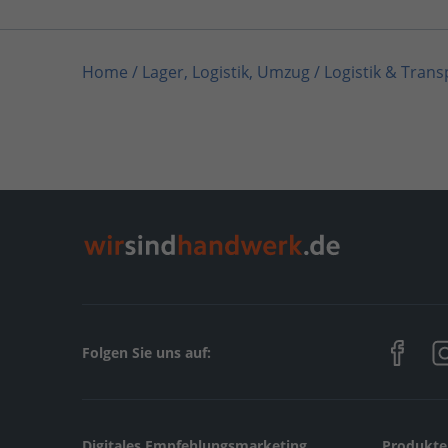
Home
/
Lager, Logistik, Umzug / Logistik & Trans
Home
/
Rangsdorf
/
spar-umzuege
Folgen Sie uns auf:
Digitales Empfehlungsmarketing
Produkte