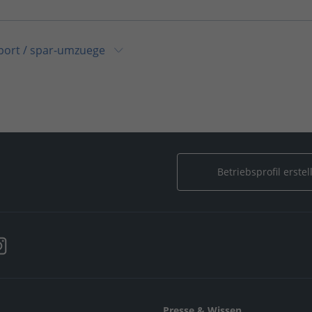
port
/
spar-umzuege
Betriebsprofil erstel
Presse & Wissen