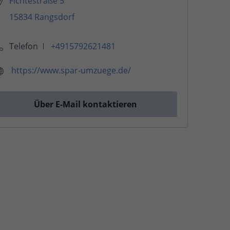
Fichtestraße 5
15834 Rangsdorf
Telefon
+4915792621481
https://www.spar-umzuege.de/
Über E-Mail kontaktieren