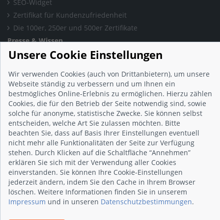
SEO-Widget
Zertifikat für Kundenzufriedenheit
Die 100er, 250er und 500er Zertifikate
Presse & Wissen
Unsere Cookie Einstellungen
Presse und Informationen
Blog
Wir verwenden Cookies (auch von Drittanbietern), um unsere
Häufig gestellte Fragen (FAQ)
Webseite ständig zu verbessern und um Ihnen ein
Studie: Digitalisierungsbarometer
bestmögliches Online-Erlebnis zu ermöglichen. Hierzu zählen
Cookies, die für den Betrieb der Seite notwendig sind, sowie
Initiative gegen Fake-Bewertungen
solche für anonyme, statistische Zwecke. Sie können selbst
Kunden Informationen
entscheiden, welche Art Sie zulassen möchten. Bitte
Beratungsgespräch vereinbaren
beachten Sie, dass auf Basis Ihrer Einstellungen eventuell
Impressum
nicht mehr alle Funktionalitäten der Seite zur Verfügung
stehen. Durch Klicken auf die Schaltfläche “Annehmen”
Datenschutz
erklären Sie sich mit der Verwendung aller Cookies
AGB
einverstanden. Sie können Ihre Cookie-Einstellungen
Nutzungsbedingungen
jederzeit ändern, indem Sie den Cache in Ihrem Browser
löschen. Weitere Informationen finden Sie in unserem
Kontakt
Impressum
und in unseren
Datenschutzbestimmungen
.