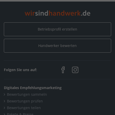
Home
/
Maler, Putz, Stuck & Gips
/
Stuckateur Lanaj GmbH
Home
/
Nordrhein-Westfalen
/
Goch-Kessel
/
Stuckateur Lanaj GmbH
Betriebsprofil erstellen
Handwerker bewerten
Folgen Sie uns auf:
Digitales Empfehlungsmarketing
Bewertungen sammeln
Bewertungen prüfen
Bewertungen teilen
Pakete & Preise