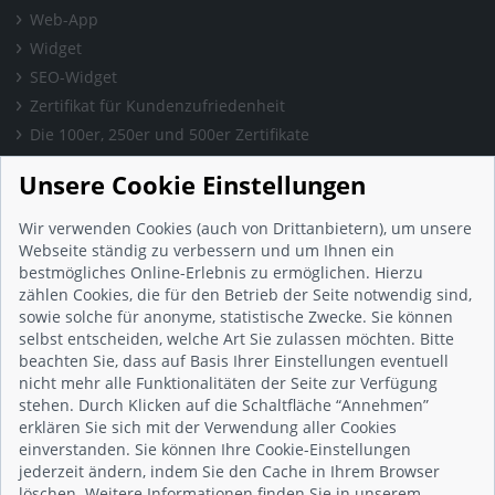
Web-App
Widget
SEO-Widget
Zertifikat für Kundenzufriedenheit
Die 100er, 250er und 500er Zertifikate
Presse & Wissen
Unsere Cookie Einstellungen
Presse und Informationen
Blog
Wir verwenden Cookies (auch von Drittanbietern), um unsere
Häufig gestellte Fragen (FAQ)
Webseite ständig zu verbessern und um Ihnen ein
bestmögliches Online-Erlebnis zu ermöglichen. Hierzu
Studie: Digitalisierungsbarometer
zählen Cookies, die für den Betrieb der Seite notwendig sind,
Initiative gegen Fake-Bewertungen
sowie solche für anonyme, statistische Zwecke. Sie können
Kunden Informationen
selbst entscheiden, welche Art Sie zulassen möchten. Bitte
beachten Sie, dass auf Basis Ihrer Einstellungen eventuell
Beratungsgespräch vereinbaren
nicht mehr alle Funktionalitäten der Seite zur Verfügung
Impressum
stehen. Durch Klicken auf die Schaltfläche “Annehmen”
Datenschutz
erklären Sie sich mit der Verwendung aller Cookies
einverstanden. Sie können Ihre Cookie-Einstellungen
AGB
jederzeit ändern, indem Sie den Cache in Ihrem Browser
Nutzungsbedingungen
löschen. Weitere Informationen finden Sie in unserem