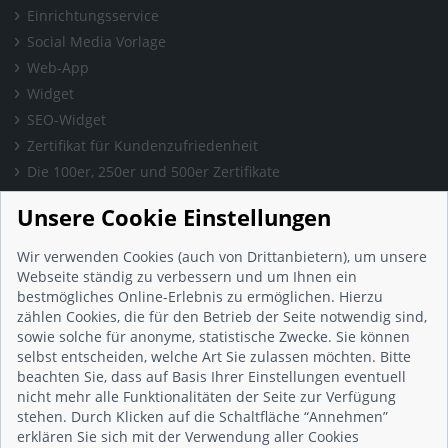
Einrichtungsservice
Social Media Vorlage
Web-App
Widget
SEO-Widget
Zertifikat für Kundenzufriedenheit
Die 100er, 250er und 500er Zertifikate
Presse & Wissen
Unsere Cookie Einstellungen
Presse und Informationen
Blog
Wir verwenden Cookies (auch von Drittanbietern), um unsere
Häufig gestellte Fragen (FAQ)
Webseite ständig zu verbessern und um Ihnen ein
bestmögliches Online-Erlebnis zu ermöglichen. Hierzu
Studie: Digitalisierungsbarometer
zählen Cookies, die für den Betrieb der Seite notwendig sind,
Initiative gegen Fake-Bewertungen
sowie solche für anonyme, statistische Zwecke. Sie können
Kunden Informationen
selbst entscheiden, welche Art Sie zulassen möchten. Bitte
beachten Sie, dass auf Basis Ihrer Einstellungen eventuell
Beratungsgespräch vereinbaren
nicht mehr alle Funktionalitäten der Seite zur Verfügung
Impressum
stehen. Durch Klicken auf die Schaltfläche “Annehmen”
Datenschutz
erklären Sie sich mit der Verwendung aller Cookies