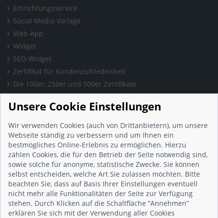
Einrichtungsservice
Social Media Vorlage
Web-App
Widget
SEO-Widget
Zertifikat für Kundenzufriedenheit
Die 100er, 250er und 500er Zertifikate
Presse & Wissen
Unsere Cookie Einstellungen
Presse und Informationen
Blog
Wir verwenden Cookies (auch von Drittanbietern), um unsere
Häufig gestellte Fragen (FAQ)
Webseite ständig zu verbessern und um Ihnen ein
bestmögliches Online-Erlebnis zu ermöglichen. Hierzu
Studie: Digitalisierungsbarometer
zählen Cookies, die für den Betrieb der Seite notwendig sind,
Initiative gegen Fake-Bewertungen
sowie solche für anonyme, statistische Zwecke. Sie können
Kunden Informationen
selbst entscheiden, welche Art Sie zulassen möchten. Bitte
beachten Sie, dass auf Basis Ihrer Einstellungen eventuell
Beratungsgespräch vereinbaren
nicht mehr alle Funktionalitäten der Seite zur Verfügung
Impressum
stehen. Durch Klicken auf die Schaltfläche “Annehmen”
Datenschutz
erklären Sie sich mit der Verwendung aller Cookies