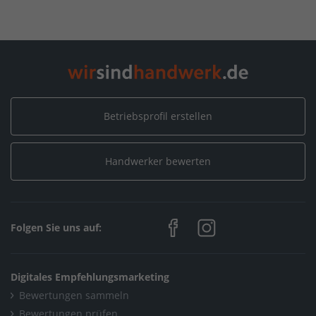
Home
/
Handwerksleistungen (Weitere)
/
Team1
/
Galerien
Home
/
Niedersachsen
/
Wedemark
/
Team1
/
Galerien
Betriebsprofil erstellen
Handwerker bewerten
Folgen Sie uns auf:
Digitales Empfehlungsmarketing
Bewertungen sammeln
Bewertungen prüfen