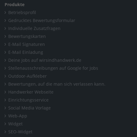
Produkte
Home
/
Baden-Württemberg
/
Schwetzingen
/
Betriebsprofil
Thorsten Metz Energie- und Gebäudetechnik
Gedrucktes Bewertungsformular
Individuelle Zusatzfragen
Bewertungskarten
E-Mail Signaturen
E-Mail Einladung
Deine Jobs auf wirsindhandwerk.de
Stellenausschreibungen auf Google for Jobs
Outdoor-Aufkleber
Bewertungen, auf die man sich verlassen kann.
Handwerker Webseite
Einrichtungsservice
Social Media Vorlage
Web-App
Widget
SEO-Widget