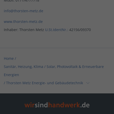
Mobil: 0171/4777718
info@thorsten-metz.de
www.thorsten-metz.de
Inhaber: Thorsten Metz
U.St.IdentNr.:
42156/09370
Home
/
Sanitär, Heizung, Klima / Solar, Photovoltaik & Erneuerbare
Energien
/
Thorsten Metz Energie- und Gebäudetechnik
Home
/
Elektro, Informationstechnik, Telekommunikation
/
Thorsten Metz Energie- und Gebäudetechnik
Home
/