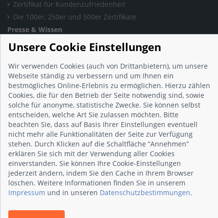
Zertifikat für Kundenzufriedenheit
Die 100er, 250er und 500er Zertifikate
Presse & Wissen
Presse und Informationen
Unsere Cookie Einstellungen
Blog
Wir verwenden Cookies (auch von Drittanbietern), um unsere
Häufig gestellte Fragen (FAQ)
Webseite ständig zu verbessern und um Ihnen ein
Studie: Digitalisierungsbarometer
bestmögliches Online-Erlebnis zu ermöglichen. Hierzu zählen
Initiative gegen Fake-Bewertungen
Cookies, die für den Betrieb der Seite notwendig sind, sowie
solche für anonyme, statistische Zwecke. Sie können selbst
Kunden Informationen
entscheiden, welche Art Sie zulassen möchten. Bitte
Beratungsgespräch vereinbaren
beachten Sie, dass auf Basis Ihrer Einstellungen eventuell
Impressum
nicht mehr alle Funktionalitäten der Seite zur Verfügung
Datenschutz
stehen. Durch Klicken auf die Schaltfläche “Annehmen”
erklären Sie sich mit der Verwendung aller Cookies
AGB
einverstanden. Sie können Ihre Cookie-Einstellungen
Nutzungsbedingungen
jederzeit ändern, indem Sie den Cache in Ihrem Browser
Kontakt
löschen. Weitere Informationen finden Sie in unserem
Impressum
und in unseren
Datenschutzbestimmungen
.
© 2026 wirsindhandwerk.de