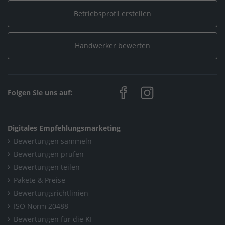
Elektro, Informationstechnik, Telekommunikation /
Betriebsprofil erstellen
Elektrotechnik
/
Thorsten Metz Energie- und Gebäudetechnik
Handwerker bewerten
Home
/
Elektro, Informationstechnik, Telekommunikation /
Folgen Sie uns auf:
Informationstechnik
/
Thorsten Metz Energie- und Gebäudetechnik
Digitales Empfehlungsmarketing
Home
/
Bewertungen sammeln
Elektro, Informationstechnik, Telekommunikation /
Bewertungen prüfen
Bewertungen teilen
Systemelektronik
Pakete & Preise
/
Thorsten Metz Energie- und Gebäudetechnik
Bewertungsrichtlinien
Home
/
Sanitär, Heizung, Klima
/
ISO Norm 20488
Bewertungen für die KI
Thorsten Metz Energie- und Gebäudetechnik