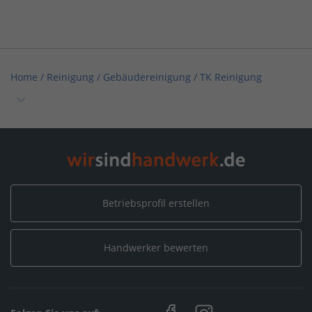
Home
/
Reinigung / Gebäudereinigung
/
TK Reinigung
Home
/
Baden-Württemberg
/
Waiblingen
/
TK Reinigung
Betriebsprofil erstellen
Handwerker bewerten