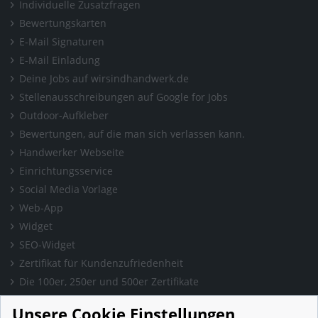
Individuelle Zusatzfragen
Bewertungskarten
E-Mail Signaturen
E-Mail Einladung
Deine Jobs auf wirsindhandwerk.de
Stellenausschreibungen auf Google for Jobs
Outdoor-Aufkleber
Bewertungen, auf die man sich verlassen kann.
Handwerker Webseite
Einrichtungsservice
Social Media Vorlage
Web-App
Widget
SEO-Widget
Zertifikat für Kundenzufriedenheit
Die 100er, 250er und 500er Zertifikate
Presse & Wissen
Unsere Cookie Einstellungen