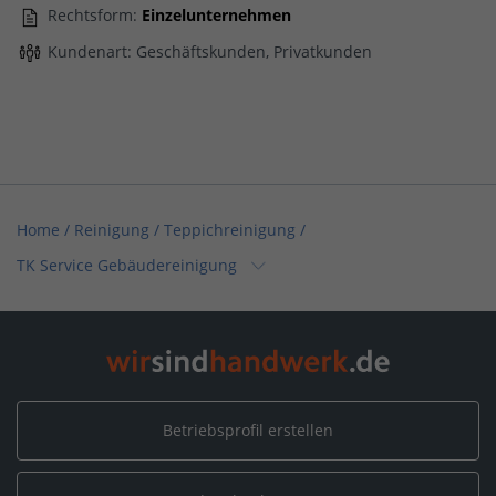
Rechtsform:
Einzelunternehmen
Kundenart: Geschäftskunden, Privatkunden
Home
/
Reinigung / Teppichreinigung
/
TK Service Gebäudereinigung
Home
/
Reinigung / Gebäudereinigung
/
TK Service Gebäudereinigung
Home
/
Reinigung / Tatortreinigung
/
TK Service Gebäudereinigung
Betriebsprofil erstellen
Home
/
Kremmen
/
TK Service Gebäudereinigung