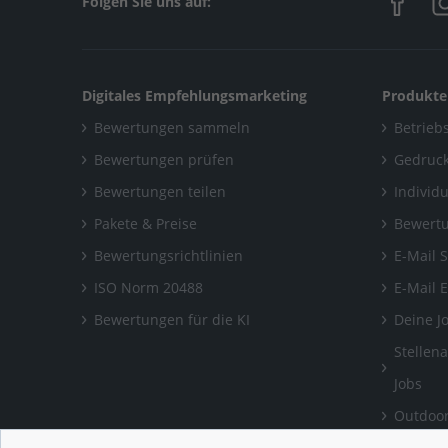
Folgen Sie uns auf:
Digitales Empfehlungsmarketing
Produkte
Bewertungen sammeln
Betriebs
Bewertungen prüfen
Gedruck
Bewertungen teilen
Individ
Pakete & Preise
Bewertu
Bewertungsrichtlinien
E-Mail 
ISO Norm 20488
E-Mail 
Bewertungen für die KI
Deine J
Stellen
Jobs
Outdoor
Bewertu