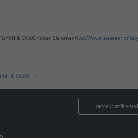
GmbH & Co.KG finden Sie unter
http://www.messe-montag
mbH & Co.KG
sse-Montage GmbH & Co.KG
ach Messe-Montage GmbH & Co.KG
Betriebsprofil erstel
se-Montage GmbH & Co.KG