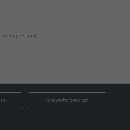
e.de/impressum/
.
len
Handwerker bewerten