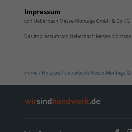
Impressum
von Ueberbach Messe-Montage GmbH & Co.KG
Das Impressum von Ueberbach Messe-Montage 
Home
/
Holzbau
/
Ueberbach Messe-Montage G
Home
/
Böden, Parkett, Teppich
/
Ueberbach Me
Home
/
Handwerksleistungen (Weitere)
/
Ueberb
Home
/
Rheinland-Pfalz
/
Sinzig
/
Ueberbach Mes