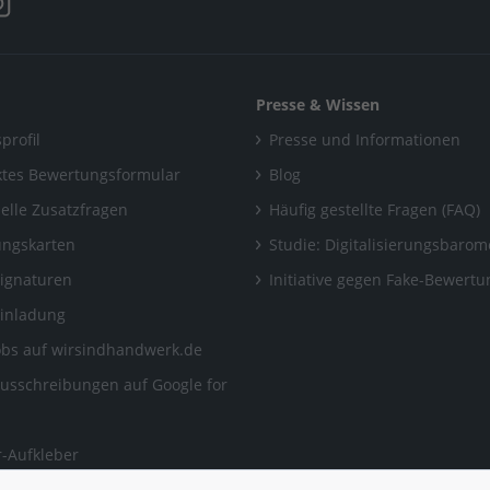
Presse & Wissen
profil
Presse und Informationen
tes Bewertungsformular
Blog
uelle Zusatzfragen
Häufig gestellte Fragen (FAQ)
ngskarten
Studie: Digitalisierungsbarom
Signaturen
Initiative gegen Fake-Bewert
Einladung
obs auf wirsindhandwerk.de
ausschreibungen auf Google for
-Aufkleber
ngen, auf die man sich