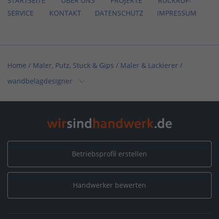
STARTSEITE
ÜBER UNS
PROJEKTE
RÜCKRUF-
SERVICE
KONTAKT DATENSCHUTZ IMPRESSUM
Home
/
Maler, Putz, Stuck & Gips / Maler & Lackierer
/
wandbelagdesigner
Home
/
Böden, Parkett, Teppich / Bodenleger
/
wandbelagdesigner
Home
/
Handwerksleistungen (Weitere) / Akustik- und Trockenbau
/
Betriebsprofil erstellen
wandbelagdesigner
Handwerker bewerten
Home
/
Berlin
/
berlin
/
wandbelagdesigner