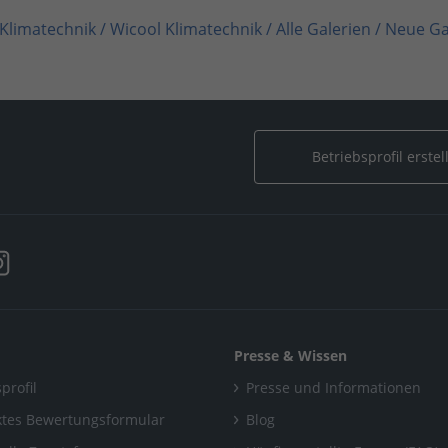
 Klimatechnik
/
Wicool Klimatechnik
/
Alle Galerien
/
Neue Ga
alerien
/
Neue Galerie
Betriebsprofil erstel
Presse & Wissen
profil
Presse und Informationen
tes Bewertungsformular
Blog