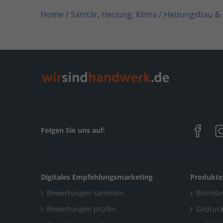
Home
/
Sanitär, Heizung, Klima / Heizungsbau &
Home
/
Mannheim
/
Wicool Klimatechnik
/
Alle G
Folgen Sie uns auf:
Digitales Empfehlungsmarketing
Produkte
Bewertungen sammeln
Betriebs
Bewertungen prüfen
Gedruck