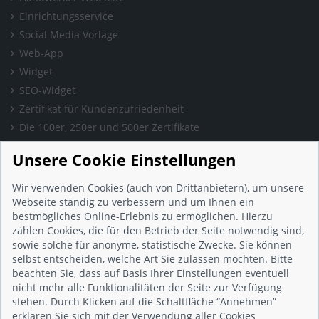
Einrichtungsservice
Social Media Vorlage
Web-App
Widget
SEO-Widget
Zertifikat für Kundenzufriedenheit
Die 100er, 250er und 500er Zertifikate
Presse & Wissen
Unsere Cookie Einstellungen
Presse und Informationen
Blog
Wir verwenden Cookies (auch von Drittanbietern), um unsere
Häufig gestellte Fragen (FAQ)
Webseite ständig zu verbessern und um Ihnen ein
bestmögliches Online-Erlebnis zu ermöglichen. Hierzu
Studie: Digitalisierungsbarometer
zählen Cookies, die für den Betrieb der Seite notwendig sind,
Initiative gegen Fake-Bewertungen
sowie solche für anonyme, statistische Zwecke. Sie können
Kunden Informationen
selbst entscheiden, welche Art Sie zulassen möchten. Bitte
beachten Sie, dass auf Basis Ihrer Einstellungen eventuell
Beratungsgespräch vereinbaren
nicht mehr alle Funktionalitäten der Seite zur Verfügung
Impressum
stehen. Durch Klicken auf die Schaltfläche “Annehmen”
Datenschutz
erklären Sie sich mit der Verwendung aller Cookies