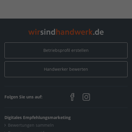
Home
/
Reinigung
/
Wiezorek Stuckateur Meisterbetrieb
/
Leistungen
/
Innen- und Außenputz
Home
/
Maler, Putz, Stuck & Gips
/
Wiezorek Stuckateur Meisterbetrieb
/
Leistungen
/
Betriebsprofil erstellen
Innen- und Außenputz
Home
/
Baden-Württemberg
/
Gingen / Fils
/
Handwerker bewerten
Wiezorek Stuckateur Meisterbetrieb
/
Leistungen
/
Innen- und Außenputz
Folgen Sie uns auf:
Digitales Empfehlungsmarketing
Bewertungen sammeln