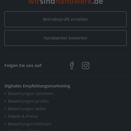
Home
/
Reinigung
/
Betriebsprofil erstellen
Wizards Hamburg - Ihr Handwerkerservice
/
Mitgliedschaften und Auszeichnungen
Handwerker bewerten
Home
/
Maler, Putz, Stuck & Gips
/
Wizards Hamburg - Ihr Handwerkerservice
/
Mitgliedschaften und Auszeichnungen
Folgen Sie uns auf:
Home
/
Böden, Parkett, Teppich
/
Wizards Hamburg - Ihr Handwerkerservice
/
Digitales Empfehlungsmarketing
Mitgliedschaften und Auszeichnungen
Bewertungen sammeln
Bewertungen prüfen
Home
/
Hamburg
/
Hamburg
/
Bewertungen teilen
Wizards Hamburg - Ihr Handwerkerservice
/
Pakete & Preise
Mitgliedschaften und Auszeichnungen
Bewertungsrichtlinien