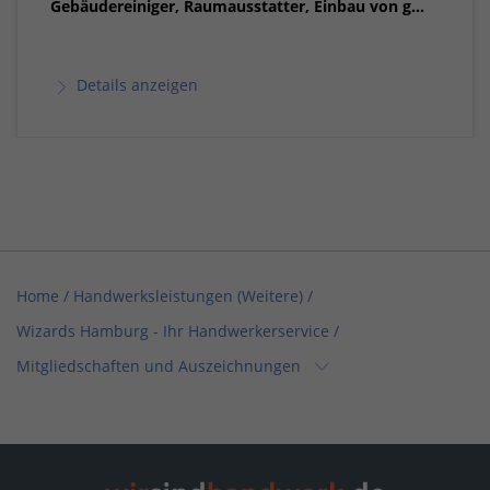
Gebäudereiniger, Raumausstatter, Einbau von g...
Details anzeigen
Home
/
Handwerksleistungen (Weitere)
/
Wizards Hamburg - Ihr Handwerkerservice
/
Mitgliedschaften und Auszeichnungen
Home
/
Sanitär, Heizung, Klima
/
Wizards Hamburg - Ihr Handwerkerservice
/
Mitgliedschaften und Auszeichnungen