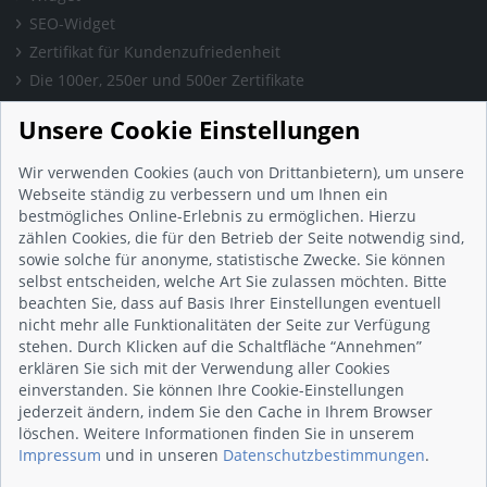
SEO-Widget
Zertifikat für Kundenzufriedenheit
Die 100er, 250er und 500er Zertifikate
Presse & Wissen
Unsere Cookie Einstellungen
Presse und Informationen
Blog
Wir verwenden Cookies (auch von Drittanbietern), um unsere
Häufig gestellte Fragen (FAQ)
Webseite ständig zu verbessern und um Ihnen ein
bestmögliches Online-Erlebnis zu ermöglichen. Hierzu
Studie: Digitalisierungsbarometer
zählen Cookies, die für den Betrieb der Seite notwendig sind,
Initiative gegen Fake-Bewertungen
sowie solche für anonyme, statistische Zwecke. Sie können
Kunden Informationen
selbst entscheiden, welche Art Sie zulassen möchten. Bitte
beachten Sie, dass auf Basis Ihrer Einstellungen eventuell
Beratungsgespräch vereinbaren
nicht mehr alle Funktionalitäten der Seite zur Verfügung
Impressum
stehen. Durch Klicken auf die Schaltfläche “Annehmen”
Datenschutz
erklären Sie sich mit der Verwendung aller Cookies
einverstanden. Sie können Ihre Cookie-Einstellungen
AGB
jederzeit ändern, indem Sie den Cache in Ihrem Browser
Nutzungsbedingungen
löschen. Weitere Informationen finden Sie in unserem
Kontakt
Impressum
und in unseren
Datenschutzbestimmungen
.