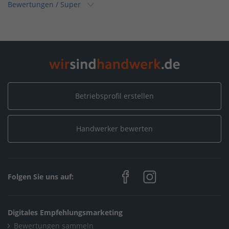
Bewertungen
/
Super
Home
/
Niedersachsen
/
Stuhr
/
Möbelmanufaktur W.Wöhlke GmbH
/
Bewertungen
/
Super
Betriebsprofil erstellen
Handwerker bewerten
Folgen Sie uns auf:
Digitales Empfehlungsmarketing
Bewertungen sammeln