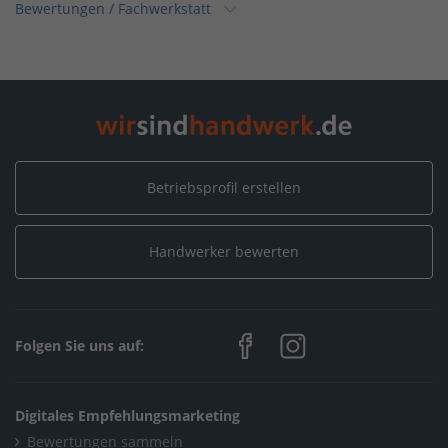
Bewertungen
/
Fachwerkstatt
Home
/
Niedersachsen
/
Stuhr
/
Möbelmanufaktur W.Wöhlke GmbH
/
Bewertungen
/
Fachwerkstatt
Betriebsprofil erstellen
Handwerker bewerten
Folgen Sie uns auf:
Digitales Empfehlungsmarketing
Bewertungen sammeln