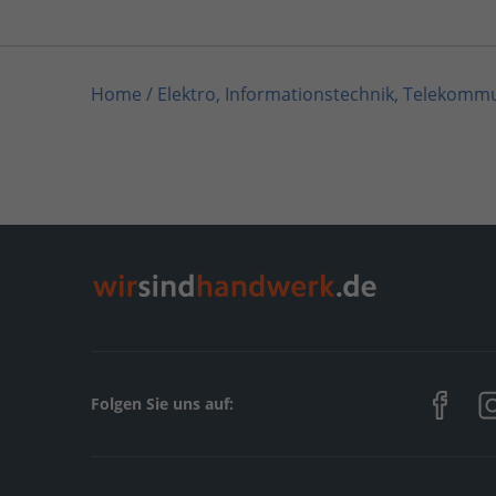
Home
/
Elektro, Informationstechnik, Telekomm
Home
/
Baden-Württemberg
/
Flehingen
/
Wohlwe
Folgen Sie uns auf: