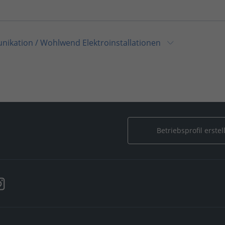
unikation
/
Wohlwend Elektroinstallationen
nd Elektroinstallationen
Betriebsprofil erstel