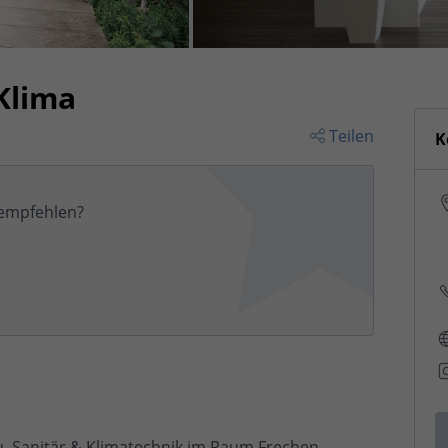
Klima
Teilen
K
empfehlen?
 Sanitär & Klimatechnik im Raum Frechen,