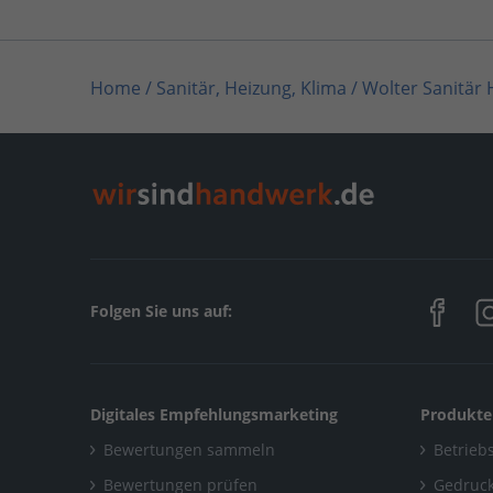
Home
/
Sanitär, Heizung, Klima
/
Wolter Sanitär 
Home
/
Sanitär, Heizung, Klima / Installation &
Home
/
Sanitär, Heizung, Klima / Bad & Sanitär
/
Home
/
Frechen
/
Wolter Sanitär Heizung Klima
Folgen Sie uns auf:
Digitales Empfehlungsmarketing
Produkte
Bewertungen sammeln
Betriebs
Bewertungen prüfen
Gedruck