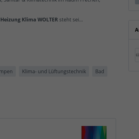
r Heizung Klima WOLTER
steht sei...
A
mpen
Klima- und Lüftungstechnik
Bad