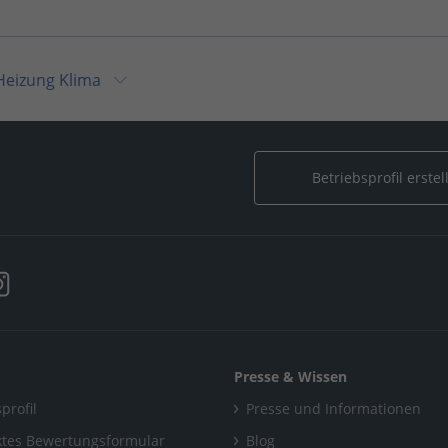
Heizung Klima
 Heizungsbau
/
Wolter Sanitär Heizung Klima
Wolter Sanitär Heizung Klima
Betriebsprofil erstel
Presse & Wissen
profil
Presse und Informationen
tes Bewertungsformular
Blog