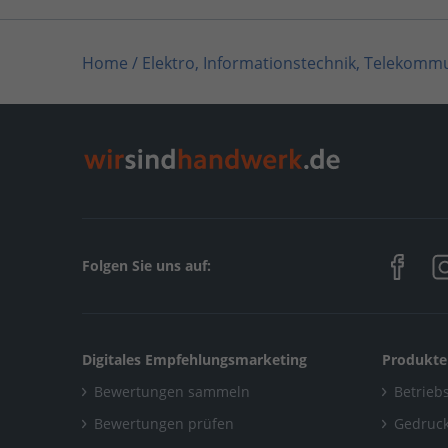
Home
/
Elektro, Informationstechnik, Telekomm
Home
/
Nordrhein-Westfalen
/
Düsseldorf
/
Hauc
Folgen Sie uns auf:
Digitales Empfehlungsmarketing
Produkte
Bewertungen sammeln
Betriebs
Bewertungen prüfen
Gedruck