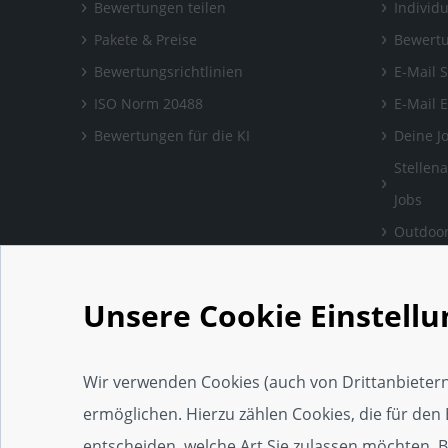
Bewertungen teilen
Individ
Pakete & Preise
Bewertu
Bewertungsrichtlinien
E-Mail 
ISO Norm 20488
E-Mail 
Bewertungen für die KI
Deine J
Stellen
Jobs
Outdoor
Bewertu
verlass
Unsere Cookie Einstell
Handwe
Einrich
Wir verwenden Cookies (auch von Drittanbietern
Social 
ermöglichen. Hierzu zählen Cookies, die für den 
Web-Ap
entscheiden, welche Art Sie zulassen möchten. Bit