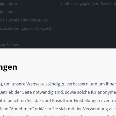
Signaturen
Initiative gegen Fake-Bewert
Einladung
obs auf wirsindhandwerk.de
ausschreibungen auf Google for
-Aufkleber
ngen, auf die man sich
en kann.
ungen
rker Webseite
tungsservice
), um unsere Webseite ständig zu verbessern und um Ihnen
Media Vorlage
Betrieb der Seite notwendig sind, sowie solche für anonyme,
p
te beachten Sie, dass auf Basis Ihrer Einstellungen eventuel
läche “Annehmen” erklären Sie sich mit der Verwendung alle
dget