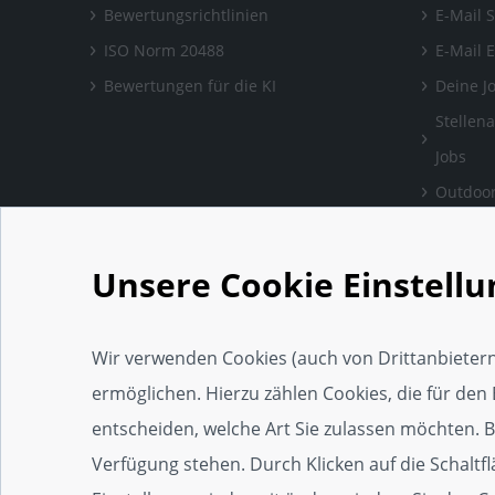
Bewertungsrichtlinien
E-Mail 
ISO Norm 20488
E-Mail 
Bewertungen für die KI
Deine J
Stellen
Jobs
Outdoor
Bewertu
verlass
Unsere Cookie Einstell
Handwe
Einrich
Wir verwenden Cookies (auch von Drittanbietern
Social 
ermöglichen. Hierzu zählen Cookies, die für den 
Web-Ap
entscheiden, welche Art Sie zulassen möchten. Bit
Widget
Verfügung stehen. Durch Klicken auf die Schaltf
SEO-Wi