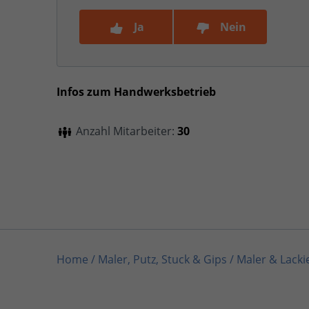
Ja
Nein
Infos zum Handwerksbetrieb
Anzahl Mitarbeiter:
30
Home
/
Maler, Putz, Stuck & Gips / Maler & Lacki
Home
/
Fenster, Türen, Rollläden
/
Zaidov