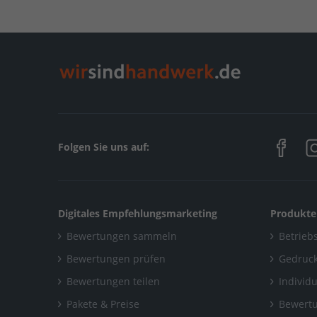
Home
/
Böden, Parkett, Teppich
/
Zaidov
Home
/
Maurer, Beton, Stein & Estrich
/
Zaidov
Home
/
Reinigung
/
Zaidov
Home
/
Nordrhein-Westfalen
/
Neuss
/
Zaidov
Folgen Sie uns auf:
Digitales Empfehlungsmarketing
Produkte
Bewertungen sammeln
Betriebs
Bewertungen prüfen
Gedruck
Bewertungen teilen
Individ
Pakete & Preise
Bewertu