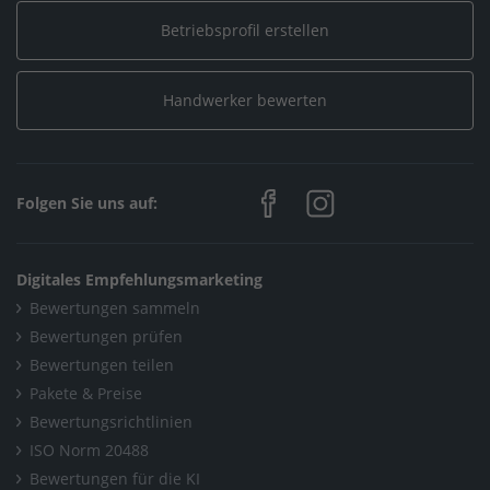
Betriebsprofil erstellen
Abflussfrei Pallas® Rohrreinigung
/
Leistungen
/
Abflussreinigung
Handwerker bewerten
Home
/
Berlin
/
Berlin
/
Abflussfrei Pallas® Rohrreinigung
/
Leistungen
/
Abflussreinigung
Folgen Sie uns auf:
Digitales Empfehlungsmarketing
Bewertungen sammeln
Bewertungen prüfen
Bewertungen teilen
Pakete & Preise
Bewertungsrichtlinien
ISO Norm 20488
Bewertungen für die KI