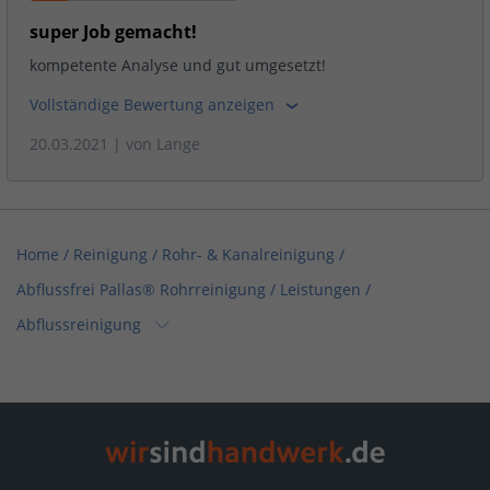
super Job gemacht!
kompetente Analyse und gut umgesetzt!
Vollständige Bewertung anzeigen
20.03.2021
| von
Lange
Home
/
Reinigung / Rohr- & Kanalreinigung
/
Abflussfrei Pallas® Rohrreinigung
/
Leistungen
/
Abflussreinigung
Home
/
Handwerksleistungen (Weitere)
/
Abflussfrei Pallas® Rohrreinigung
/
Leistungen
/
Abflussreinigung
Home
/
Sanitär, Heizung, Klima
/