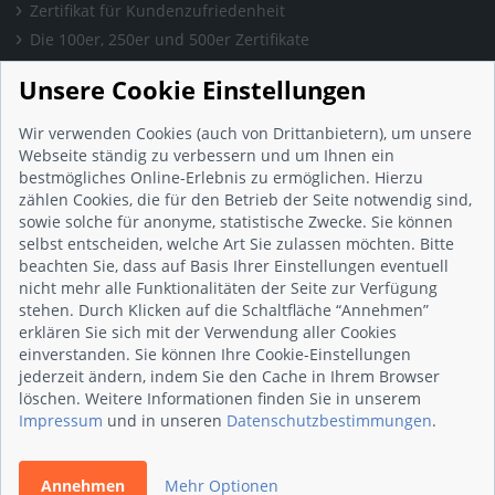
Zertifikat für Kundenzufriedenheit
Die 100er, 250er und 500er Zertifikate
Presse & Wissen
Unsere Cookie Einstellungen
Presse und Informationen
Blog
Wir verwenden Cookies (auch von Drittanbietern), um unsere
Häufig gestellte Fragen (FAQ)
Webseite ständig zu verbessern und um Ihnen ein
bestmögliches Online-Erlebnis zu ermöglichen. Hierzu
Studie: Digitalisierungsbarometer
zählen Cookies, die für den Betrieb der Seite notwendig sind,
Initiative gegen Fake-Bewertungen
sowie solche für anonyme, statistische Zwecke. Sie können
Kunden Informationen
selbst entscheiden, welche Art Sie zulassen möchten. Bitte
beachten Sie, dass auf Basis Ihrer Einstellungen eventuell
Beratungsgespräch vereinbaren
nicht mehr alle Funktionalitäten der Seite zur Verfügung
Impressum
stehen. Durch Klicken auf die Schaltfläche “Annehmen”
Datenschutz
erklären Sie sich mit der Verwendung aller Cookies
einverstanden. Sie können Ihre Cookie-Einstellungen
AGB
jederzeit ändern, indem Sie den Cache in Ihrem Browser
Nutzungsbedingungen
löschen. Weitere Informationen finden Sie in unserem
Kontakt
Impressum
und in unseren
Datenschutzbestimmungen
.
Annehmen
Mehr Optionen
© 2026 wirsindhandwerk.de