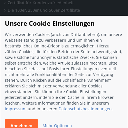
Zertifikat für Kundenzufriedenheit
Die 100er, 250er und 500er Zertifikate
Presse & Wissen
Unsere Cookie Einstellungen
Presse und Informationen
Blog
Wir verwenden Cookies (auch von Drittanbietern), um unsere
Häufig gestellte Fragen (FAQ)
Webseite ständig zu verbessern und um Ihnen ein
bestmögliches Online-Erlebnis zu ermöglichen. Hierzu
Studie: Digitalisierungsbarometer
zählen Cookies, die für den Betrieb der Seite notwendig sind,
Initiative gegen Fake-Bewertungen
sowie solche für anonyme, statistische Zwecke. Sie können
Kunden Informationen
selbst entscheiden, welche Art Sie zulassen möchten. Bitte
beachten Sie, dass auf Basis Ihrer Einstellungen eventuell
Beratungsgespräch vereinbaren
nicht mehr alle Funktionalitäten der Seite zur Verfügung
Impressum
stehen. Durch Klicken auf die Schaltfläche “Annehmen”
Datenschutz
erklären Sie sich mit der Verwendung aller Cookies
einverstanden. Sie können Ihre Cookie-Einstellungen
AGB
jederzeit ändern, indem Sie den Cache in Ihrem Browser
Nutzungsbedingungen
löschen. Weitere Informationen finden Sie in unserem
Kontakt
Impressum
und in unseren
Datenschutzbestimmungen
.
Annehmen
Mehr Optionen
© 2026 wirsindhandwerk.de