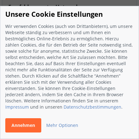
Empfehlenswertes Unternehmen,
Unsere Cookie Einstellungen
hervorrragende Organ...
Objektspezifisch ausgezeichnete Beratung; Detaillierte
Wir verwenden Cookies (auch von Drittanbietern), um unsere
Webseite ständig zu verbessern und um Ihnen ein
Planung; Termintreue, schnelle und saubere Umsetzung
bestmögliches Online-Erlebnis zu ermöglichen. Hierzu
aller Maßnahmen; Individuelle Betreuung;
zählen Cookies, die für den Betrieb der Seite notwendig sind,
sowie solche für anonyme, statistische Zwecke. Sie können
Vollständige Bewertung anzeigen
selbst entscheiden, welche Art Sie zulassen möchten. Bitte
23.06.2021
| von
Jutta Lorenz
beachten Sie, dass auf Basis Ihrer Einstellungen eventuell
nicht mehr alle Funktionalitäten der Seite zur Verfügung
stehen. Durch Klicken auf die Schaltfläche “Annehmen”
erklären Sie sich mit der Verwendung aller Cookies
einverstanden. Sie können Ihre Cookie-Einstellungen
5,0
jederzeit ändern, indem Sie den Cache in Ihrem Browser
löschen. Weitere Informationen finden Sie in unserem
Impressum
und in unseren
Datenschutzbestimmungen
.
Handwerk nach Maß, nah am Kunden
Heizungstausch wie er sein soll. Professionelle Beratung,
und Planung, Erarbeiten eines schlüssigen
Annehmen
Mehr Optionen
Gesamtkonzepts. Die Qualität der eingebauten Produkte