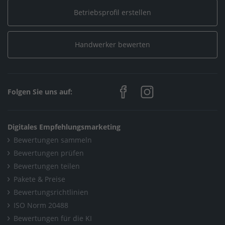
Betriebsprofil erstellen
Home
/
Sanitär, Heizung, Klima / Installation & Heizungsbau
/
Badwerkstatt Drolshagen
Handwerker bewerten
Home
/
Nordrhein-Westfalen
/
Drolshagen
/
Badwerkstatt Drolshagen
Folgen Sie uns auf:
Digitales Empfehlungsmarketing
Bewertungen sammeln
Bewertungen prüfen
Bewertungen teilen
Pakete & Preise
Bewertungsrichtlinien
ISO Norm 20488
Bewertungen für die KI