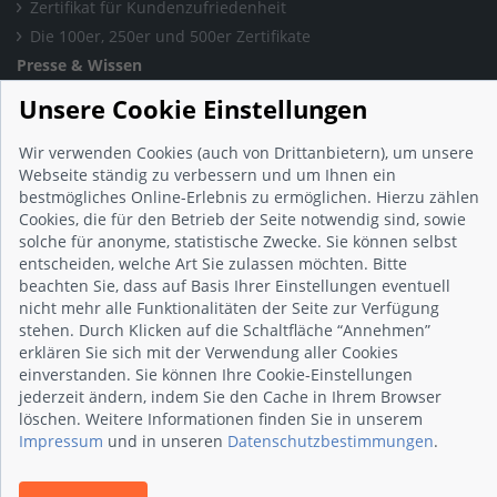
Zertifikat für Kundenzufriedenheit
Die 100er, 250er und 500er Zertifikate
Presse & Wissen
Presse und Informationen
Unsere Cookie Einstellungen
Blog
Häufig gestellte Fragen (FAQ)
Wir verwenden Cookies (auch von Drittanbietern), um unsere
Webseite ständig zu verbessern und um Ihnen ein
Studie: Digitalisierungsbarometer
bestmögliches Online-Erlebnis zu ermöglichen. Hierzu zählen
Initiative gegen Fake-Bewertungen
Cookies, die für den Betrieb der Seite notwendig sind, sowie
Kunden Informationen
solche für anonyme, statistische Zwecke. Sie können selbst
entscheiden, welche Art Sie zulassen möchten. Bitte
Beratungsgespräch vereinbaren
beachten Sie, dass auf Basis Ihrer Einstellungen eventuell
Impressum
nicht mehr alle Funktionalitäten der Seite zur Verfügung
Datenschutz
stehen. Durch Klicken auf die Schaltfläche “Annehmen”
erklären Sie sich mit der Verwendung aller Cookies
AGB
einverstanden. Sie können Ihre Cookie-Einstellungen
Nutzungsbedingungen
jederzeit ändern, indem Sie den Cache in Ihrem Browser
Kontakt
löschen. Weitere Informationen finden Sie in unserem
Impressum
und in unseren
Datenschutzbestimmungen
.
© 2026 wirsindhandwerk.de