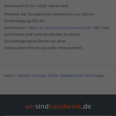
Verantwortlich für Inhalt: David Weiß
Plattform der Europäischen Kommission zur Online-
Streitbeilegung (OS) für
Verbraucher:
https://ec.europa.eu/consumers/odr/
. Wir sind
nicht bereit und nicht verpflichtet an einem
Streitbeilegungsverfahren vor einer
Verbraucherschlichtungsstelle teilzunehmen.
Home
/
Sanitär, Heizung, Klima
/
Badwerkstatt Drolshagen
Home
/
Sanitär, Heizung, Klima / Bad & Sanitär
/
Badwerkstatt Drolshagen
Home
/
Fliesen-, Platten- & Mosaik
/
Badwerkstatt Drolshagen