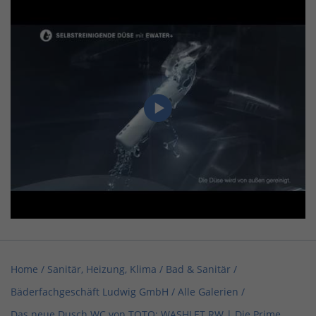
Home
/
Sanitär, Heizung, Klima / Bad & Sanitär
/
Bäderfachgeschäft Ludwig GmbH
/
Alle Galerien
/
Das neue Dusch WC von TOTO: WASHLET RW | Die Prime