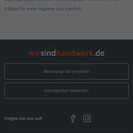
Edition für mehr Hygiene und Komfort
Home
/
Sanitär, Heizung, Klima
/
Bäderfachgeschäft Ludwig GmbH
/
Alle Galerien
/
Das neue Dusch WC von TOTO: WASHLET RW | Die Prime
Edition für mehr Hygiene und Komfort
Betriebsprofil erstellen
Home
/
Elektro, Informationstechnik, Telekommunikation
/
Bäderfachgeschäft Ludwig GmbH
/
Alle Galerien
/
Handwerker bewerten
Das neue Dusch WC von TOTO: WASHLET RW | Die Prime
Edition für mehr Hygiene und Komfort
Home
/
Maler, Putz, Stuck & Gips
/
Folgen Sie uns auf:
Bäderfachgeschäft Ludwig GmbH
/
Alle Galerien
/
Das neue Dusch WC von TOTO: WASHLET RW | Die Prime