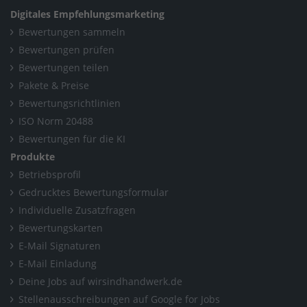
Digitales Empfehlungsmarketing
Edition für mehr Hygiene und Komfort
Bewertungen sammeln
Home
/
Sachsen
/
Amtsberg OT Dittersdorf
/
Bewertungen prüfen
Bewertungen teilen
Bäderfachgeschäft Ludwig GmbH
/
Alle Galerien
/
Pakete & Preise
Das neue Dusch WC von TOTO: WASHLET RW | Die Prime
Bewertungsrichtlinien
Edition für mehr Hygiene und Komfort
ISO Norm 20488
Bewertungen für die KI
Produkte
Betriebsprofil
Gedrucktes Bewertungsformular
Individuelle Zusatzfragen
Bewertungskarten
E-Mail Signaturen
E-Mail Einladung
Deine Jobs auf wirsindhandwerk.de
Stellenausschreibungen auf Google for Jobs