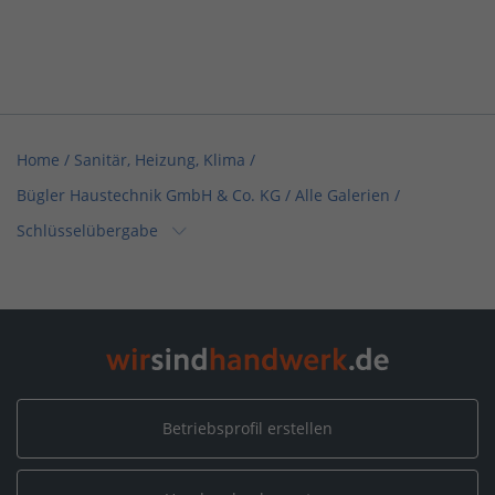
Home
/
Sanitär, Heizung, Klima
/
Bügler Haustechnik GmbH & Co. KG
/
Alle Galerien
/
Schlüsselübergabe
Home
/
Rheinland-Pfalz
/
Neustadt an der Weinstraße
/
Bügler Haustechnik GmbH & Co. KG
/
Alle Galerien
/
Schlüsselübergabe
Betriebsprofil erstellen