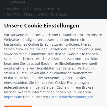
SEO-Widget
Zertifikat für Kundenzufriedenheit
Die 100er, 250er und 500er Zertifikate
Presse & Wissen
Unsere Cookie Einstellungen
Presse und Informationen
Blog
Wir verwenden Cookies (auch von Drittanbietern), um unsere
Häufig gestellte Fragen (FAQ)
Webseite ständig zu verbessern und um Ihnen ein
bestmögliches Online-Erlebnis zu ermöglichen. Hierzu
Studie: Digitalisierungsbarometer
zählen Cookies, die für den Betrieb der Seite notwendig sind,
Initiative gegen Fake-Bewertungen
sowie solche für anonyme, statistische Zwecke. Sie können
Kunden Informationen
selbst entscheiden, welche Art Sie zulassen möchten. Bitte
beachten Sie, dass auf Basis Ihrer Einstellungen eventuell
Beratungsgespräch vereinbaren
nicht mehr alle Funktionalitäten der Seite zur Verfügung
Impressum
stehen. Durch Klicken auf die Schaltfläche “Annehmen”
Datenschutz
erklären Sie sich mit der Verwendung aller Cookies
einverstanden. Sie können Ihre Cookie-Einstellungen
AGB
jederzeit ändern, indem Sie den Cache in Ihrem Browser
Nutzungsbedingungen
löschen. Weitere Informationen finden Sie in unserem
Kontakt
Impressum
und in unseren
Datenschutzbestimmungen
.