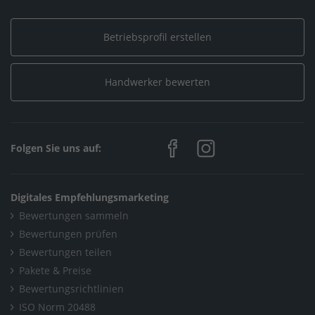
Home
/
Sanitär, Heizung, Klima / Bad & Sanitär
/
Betriebsprofil erstellen
Christian Cerra Heizungsbau Sanitär Rohrreinigung
/
Leistungen
/
Heizungsbau
Handwerker bewerten
Home
/
Sanitär, Heizung, Klima / Heizungsbau & Klimatechnik
/
Christian Cerra Heizungsbau Sanitär Rohrreinigung
/
Leistungen
/
Heizungsbau
Folgen Sie uns auf:
Home
/
Sanitär, Heizung, Klima / Solar, Photovoltaik & Erneuerbare
Digitales Empfehlungsmarketing
Energien
Bewertungen sammeln
/
Christian Cerra Heizungsbau Sanitär Rohrreinigung
/
Bewertungen prüfen
Bewertungen teilen
Leistungen
/
Heizungsbau
Pakete & Preise
Home
/
Mönchengladbach
/
Bewertungsrichtlinien
Christian Cerra Heizungsbau Sanitär Rohrreinigung
/
ISO Norm 20488