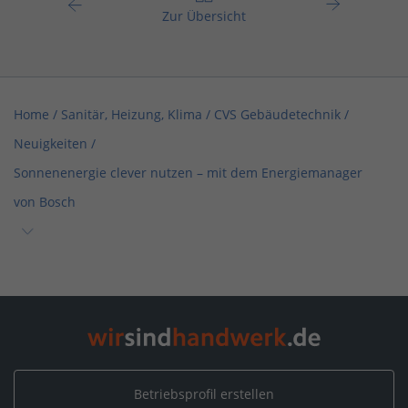
Zur Übersicht
Home
/
Sanitär, Heizung, Klima
/
CVS Gebäudetechnik
/
Neuigkeiten
/
Sonnenenergie clever nutzen – mit dem Energiemanager
von Bosch
Home
/
Bisingen
/
CVS Gebäudetechnik
/
Neuigkeiten
/
Sonnenenergie clever nutzen – mit dem Energiemanager von
Bosch
Betriebsprofil erstellen