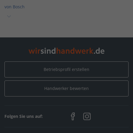
von Bosch
Home
/
Bisingen
/
CVS Gebäudetechnik
/
Neuigkeiten
/
Einfach. Revolutionär. Erlebe die neue All-in-One Heizung
von Bosch
Betriebsprofil erstellen
Handwerker bewerten
Folgen Sie uns auf: