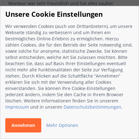
Monteur war sehr freundlich und hat alles sauber
hinterlassen. Die Heizung läuft.
Unsere Cookie Einstellungen
Wir verwenden Cookies (auch von Drittanbietern), um unsere
Dietenmeier + Harsch Haustechnik GmbH
Webseite ständig zu verbessern und um Ihnen ein
bestmögliches Online-Erlebnis zu ermöglichen. Hierzu
Kommentiert am 29.03.2021
zählen Cookies, die für den Betrieb der Seite notwendig sind,
sowie solche für anonyme, statistische Zwecke. Sie können
Sehr geehrter Herr Opfergeld, wir bedanken uns
selbst entscheiden, welche Art Sie zulassen möchten. Bitte
vielmals für Ihre tolle Bewertung und Ihre
beachten Sie, dass auf Basis Ihrer Einstellungen eventuell
nicht mehr alle Funktionalitäten der Seite zur Verfügung
langjährige Treue als Stammkun...
stehen. Durch Klicken auf die Schaltfläche “Annehmen”
erklären Sie sich mit der Verwendung aller Cookies
einverstanden. Sie können Ihre Cookie-Einstellungen
Vollständige Bewertung anzeigen
jederzeit ändern, indem Sie den Cache in Ihrem Browser
29.03.2021
| von
Herr Opfergeld
löschen. Weitere Informationen finden Sie in unserem
Impressum
und in unseren
Datenschutzbestimmungen
.
Annehmen
Mehr Optionen
5,0