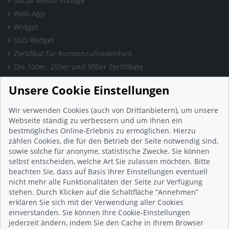
Social Media Vorlage
Web-App
Widget
SEO-Widget
Zertifikat für Kundenzufriedenheit
Die 100er, 250er und 500er Zertifikate
Presse & Wissen
Unsere Cookie Einstellungen
Presse und Informationen
Blog
Wir verwenden Cookies (auch von Drittanbietern), um unsere
Häufig gestellte Fragen (FAQ)
Webseite ständig zu verbessern und um Ihnen ein
bestmögliches Online-Erlebnis zu ermöglichen. Hierzu
Studie: Digitalisierungsbarometer
zählen Cookies, die für den Betrieb der Seite notwendig sind,
Initiative gegen Fake-Bewertungen
sowie solche für anonyme, statistische Zwecke. Sie können
Kunden Informationen
selbst entscheiden, welche Art Sie zulassen möchten. Bitte
beachten Sie, dass auf Basis Ihrer Einstellungen eventuell
Beratungsgespräch vereinbaren
nicht mehr alle Funktionalitäten der Seite zur Verfügung
Impressum
stehen. Durch Klicken auf die Schaltfläche “Annehmen”
Datenschutz
erklären Sie sich mit der Verwendung aller Cookies
einverstanden. Sie können Ihre Cookie-Einstellungen
AGB
jederzeit ändern, indem Sie den Cache in Ihrem Browser
Nutzungsbedingungen