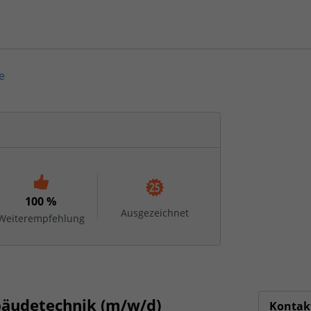
e
100 %
Ausgezeichnet
Weiterempfehlung
ebäudetechnik (m/w/d)
Kontak