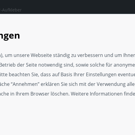
-Aufkleber
ngen, auf die man sich
en kann.
ungen
rker Webseite
tungsservice
), um unsere Webseite ständig zu verbessern und um Ihnen
Media Vorlage
Betrieb der Seite notwendig sind, sowie solche für anonyme,
p
te beachten Sie, dass auf Basis Ihrer Einstellungen eventuel
läche “Annehmen” erklären Sie sich mit der Verwendung alle
dget
Cache in Ihrem Browser löschen. Weitere Informationen find
kat für Kundenzufriedenheit
r, 250er und 500er Zertifikate