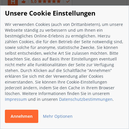
5,0
Unsere Cookie Einstellungen
kompetent und zuverlässig
Gute Beratung zum Kauf und Einbau einer
Wir verwenden Cookies (auch von Drittanbietern), um unsere
Webseite ständig zu verbessern und um Ihnen ein
Kühl-/Gefrierkombination, rasche Lieferung und Einbau
bestmögliches Online-Erlebnis zu ermöglichen. Hierzu
Vollständige Bewertung anzeigen
zählen Cookies, die für den Betrieb der Seite notwendig sind,
sowie solche für anonyme, statistische Zwecke. Sie können
11.04.2023
| von
Nutzer 2406577
selbst entscheiden, welche Art Sie zulassen möchten. Bitte
beachten Sie, dass auf Basis Ihrer Einstellungen eventuell
nicht mehr alle Funktionalitäten der Seite zur Verfügung
stehen. Durch Klicken auf die Schaltfläche “Annehmen”
erklären Sie sich mit der Verwendung aller Cookies
5,0
einverstanden. Sie können Ihre Cookie-Einstellungen
jederzeit ändern, indem Sie den Cache in Ihrem Browser
Super zufrieden mit der geleisteten Arbeit
löschen. Weitere Informationen finden Sie in unserem
Impressum
und in unseren
Datenschutzbestimmungen
.
Toller Service, professionell, schnell, unkompliziert und
ehrlich. 100% Empfehlung, Maschine funktioniert wieder!
Annehmen
Mehr Optionen
Vollständige Bewertung anzeigen