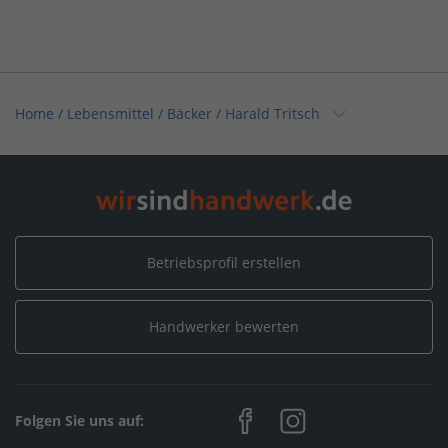
Home
/
Lebensmittel / Bäcker
/
Harald Tritsch
Home
/
Hessen
/
Birkenau
/
Harald Tritsch
Betriebsprofil erstellen
Handwerker bewerten
Folgen Sie uns auf: