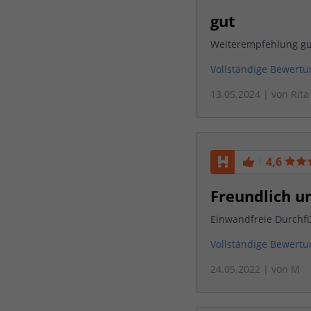
gut
Weiterempfehlung gu
Vollständige Bewert
13.05.2024
| von
Rit
4,6
Freundlich u
Einwandfreie Durchf
Vollständige Bewert
24.05.2022
| von
M