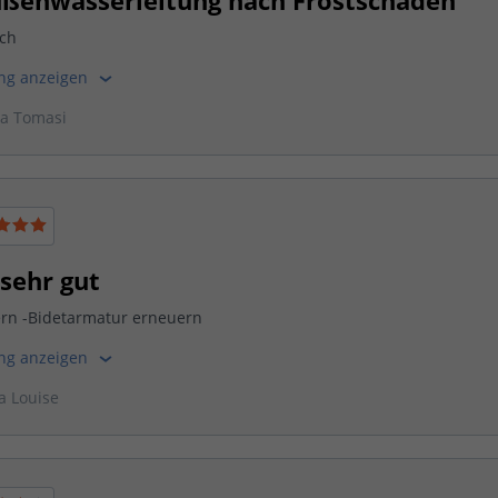
ßenwasserleitung nach Frostschaden
ich
ung anzeigen
na Tomasi
 sehr gut
ern -Bidetarmatur erneuern
ung anzeigen
a Louise