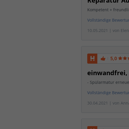
Reparatur Au
Kompetent + freundl
Vollständige Bewert
10.05.2021
| von
Ele
5,0
einwandfrei,
- Spülarmatur erneu
Vollständige Bewert
30.04.2021
| von
Ann