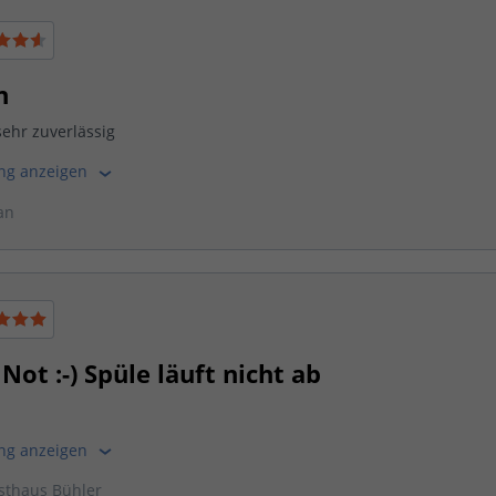
n
sehr zuverlässig
ung anzeigen
an
Not :-) Spüle läuft nicht ab
ung anzeigen
sthaus Bühler