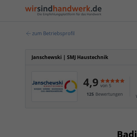
zum Betriebsprofil
Janschewski | SMJ Haustechnik
4,9
von 5
125
Bewertungen
Badi