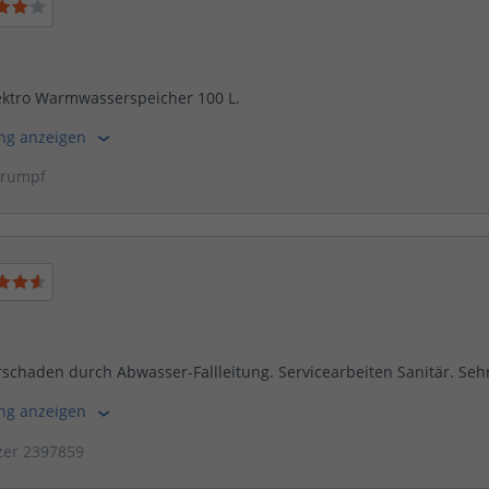
ektro Warmwasserspeicher 100 L.
ung anzeigen
trumpf
chaden durch Abwasser-Fallleitung. Servicearbeiten Sanitär. Sehr
ung anzeigen
zer 2397859