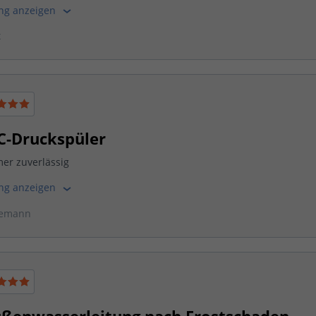
ung anzeigen
x
C-Druckspüler
er zuverlässig
ung anzeigen
emann