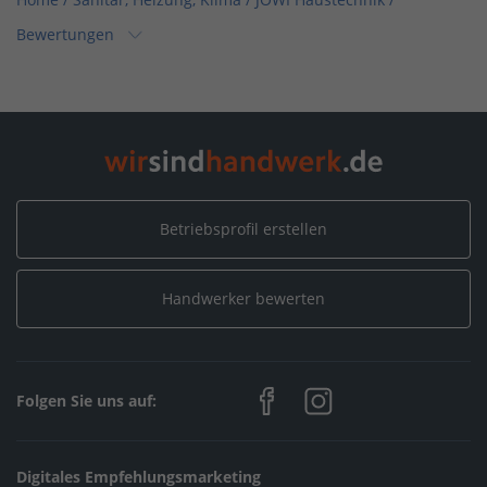
Bewertungen
Home
/
Sanitär, Heizung, Klima / Installation & Heizungsbau
/
JOWI Haustechnik
/
Bewertungen
Home
/
Sanitär, Heizung, Klima / Heizungsbau & Klimatechnik
/
JOWI Haustechnik
/
Bewertungen
Betriebsprofil erstellen
Home
/
Sanitär, Heizung, Klima / Bad & Sanitär
/
JOWI Haustechnik
/
Bewertungen
Handwerker bewerten
Home
/
Elmstein
/
JOWI Haustechnik
/
Bewertungen
Folgen Sie uns auf:
Digitales Empfehlungsmarketing